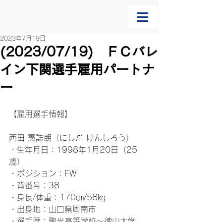
2023年7月19日
(2023/07/19) ＦＣバレ
イン下関選手雇用パートナ
ー
【雇用選手情報】
西田 憲誌朗（にしだ けんしろう）
・生年月日：1998年1月20日（25
歳）
・ポジション：FW
・背番号：38
・身長/体重：170㎝/58㎏
・出身地：山口県周南市
・選手歴：聖光高等学校～徳山大学